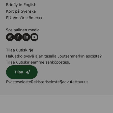
m
/
Briefly in English
l
F
Kort på Svenska
l
EU-ympäristömerkki
y
t
Sosiaalinen media
a
n
Instagram
Facebook
LinkedIn
Youtube
d
Tilaa uutiskirje
e
Haluatko pysyä ajan tasalla Joutsenmerkin asioista?
t
Tilaa uutiskirjeemme sähköpostiisi.
v
ä
Tilaa
t
t
Evästeseloste
Rekisteriseloste
Saavutettavuus
m
e
d
e
l