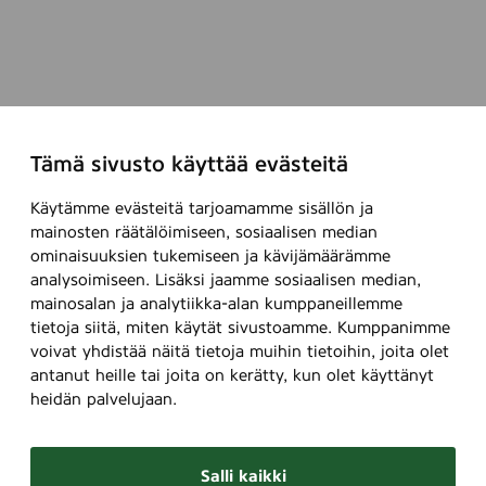
,
7
5
0
m
l
Tämä sivusto käyttää evästeitä
Käytämme evästeitä tarjoamamme sisällön ja
mainosten räätälöimiseen, sosiaalisen median
ominaisuuksien tukemiseen ja kävijämäärämme
analysoimiseen. Lisäksi jaamme sosiaalisen median,
mainosalan ja analytiikka-alan kumppaneillemme
tietoja siitä, miten käytät sivustoamme. Kumppanimme
voivat yhdistää näitä tietoja muihin tietoihin, joita olet
antanut heille tai joita on kerätty, kun olet käyttänyt
heidän palvelujaan.
Salli kaikki