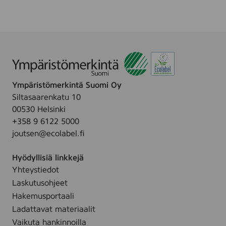
t
S
a
i
n
l
d
k
e
P
t
y
v
y
ä
Ympäristömerkintä Suomi Oy
k
t
Siltasaarenkatu 10
i
t
00530 Helsinki
n
m
+358 9 6122 5000
p
e
joutsen@ecolabel.fi
e
d
s
e
Hyödyllisiä linkkejä
u
l
Yhteystiedot
n
,
Laskutusohjeet
e
7
s
Hakemusportaali
5
t
Ladattavat materiaalit
0
e
Vaikuta hankinnoilla