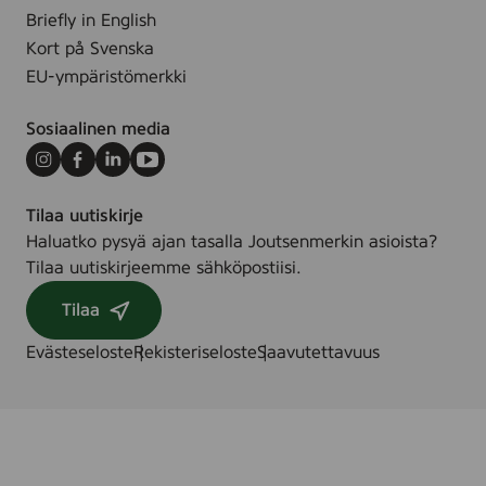
Briefly in English
Kort på Svenska
EU-ympäristömerkki
Sosiaalinen media
Instagram
Facebook
LinkedIn
Youtube
Tilaa uutiskirje
Haluatko pysyä ajan tasalla Joutsenmerkin asioista?
Tilaa uutiskirjeemme sähköpostiisi.
Tilaa
Evästeseloste
Rekisteriseloste
Saavutettavuus