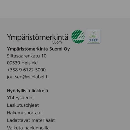
A
i
o
9
i
L
t
u
1
n
L
c
s
6
e
E
h
p
)
n
T
e
y
-
n
y
S
h
W
Ympäristömerkintä Suomi Oy
e
A
Siltasaarenkatu 10
N
00530 Helsinki
+358 9 6122 5000
joutsen@ecolabel.fi
Hyödyllisiä linkkejä
Yhteystiedot
Laskutusohjeet
Hakemusportaali
Ladattavat materiaalit
Vaikuta hankinnoilla