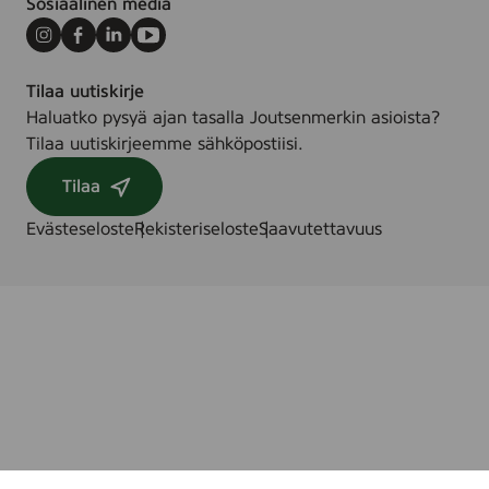
Sosiaalinen media
Instagram
Facebook
LinkedIn
Youtube
Tilaa uutiskirje
Haluatko pysyä ajan tasalla Joutsenmerkin asioista?
Tilaa uutiskirjeemme sähköpostiisi.
Tilaa
Evästeseloste
Rekisteriseloste
Saavutettavuus