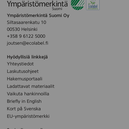
n
t
u
Ympäristömerkintä Suomi Oy
4
Siltasaarenkatu 10
r
00530 Helsinki
l
+358 9 6122 5000
joutsen@ecolabel.fi
Hyödyllisiä linkkejä
Yhteystiedot
Laskutusohjeet
Hakemusportaali
Ladattavat materiaalit
Vaikuta hankinnoilla
Briefly in English
Kort på Svenska
EU-ympäristömerkki