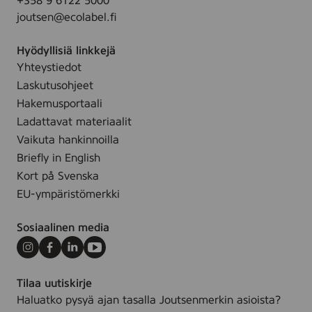
+358 9 6122 5000
joutsen@ecolabel.fi
Hyödyllisiä linkkejä
Yhteystiedot
Laskutusohjeet
Hakemusportaali
Ladattavat materiaalit
Vaikuta hankinnoilla
Briefly in English
Kort på Svenska
EU-ympäristömerkki
Sosiaalinen media
Instagram
Facebook
LinkedIn
Youtube
Tilaa uutiskirje
Haluatko pysyä ajan tasalla Joutsenmerkin asioista?