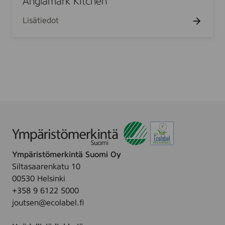
Änglamark Kitchen
c
m
h
Lisätiedot
a
e
r
n
k
7
K
5
i
t
c
h
e
n
Ympäristömerkintä Suomi Oy
Siltasaarenkatu 10
00530 Helsinki
+358 9 6122 5000
joutsen@ecolabel.fi