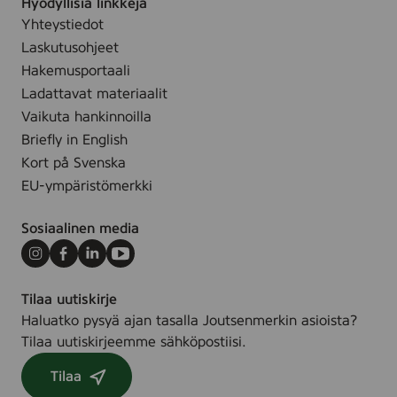
Hyödyllisiä linkkejä
Yhteystiedot
Laskutusohjeet
Hakemusportaali
Ladattavat materiaalit
Vaikuta hankinnoilla
Briefly in English
Kort på Svenska
EU-ympäristömerkki
Sosiaalinen media
Instagram
Facebook
LinkedIn
Youtube
Tilaa uutiskirje
Haluatko pysyä ajan tasalla Joutsenmerkin asioista?
Tilaa uutiskirjeemme sähköpostiisi.
Tilaa