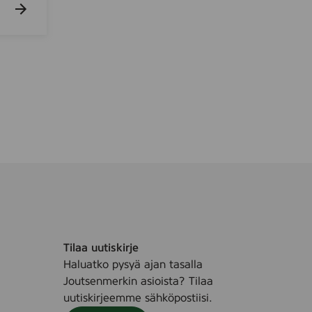
v
i
o
i
t
u
4
r
l
Tilaa uutiskirje
Haluatko pysyä ajan tasalla
Joutsenmerkin asioista? Tilaa
uutiskirjeemme sähköpostiisi.