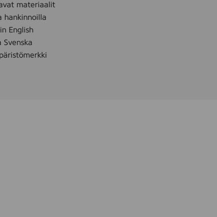
avat materiaalit
a hankinnoilla
 in English
å Svenska
äristömerkki