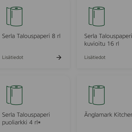
l
a
e
p
r
e
l
r
a
i
T
Serla Talouspaperi 8 rl
Serla Talouspaper
1
a
kuvioitu 16 rl
6
l
m
r
o
Lisätiedot
Lisätiedot
l
u
s
p
Ä
a
n
p
g
e
l
r
a
i
m
Serla Talouspaperi
Änglamark Kitche
k
a
puoliarkki 4 rl*
u
r