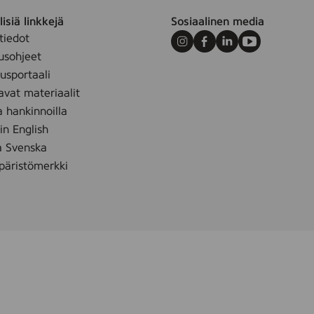
isiä linkkejä
Sosiaalinen media
tiedot
Instagram
Facebook
LinkedIn
Youtube
usohjeet
sportaali
avat materiaalit
a hankinnoilla
 in English
å Svenska
äristömerkki