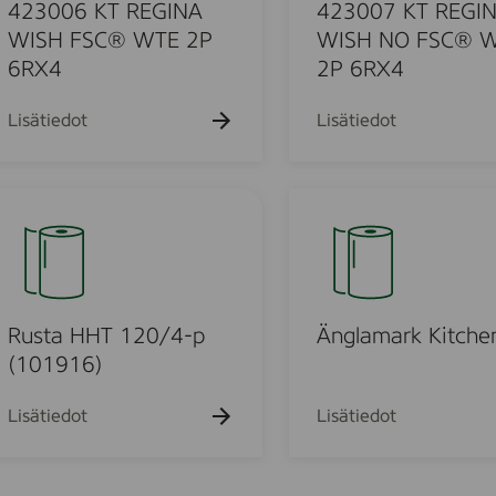
k
k
7
k
423006 KT REGINA
423007 KT REGI
u
u
u
K
WISH FSC® WTE 2P
WISH NO FSC® 
e
e
e
T
6RX4
2P 6RX4
h
h
h
t
t
R
t
o
o
o
E
Lisätiedot
Lisätiedot
G
I
u
N
Ä
A
n
W
g
I
o
l
S
a
H
m
Rusta HHT 120/4-p
Änglamark Kitche
u
N
a
(101916)
O
r
o
F
k
Lisätiedot
Lisätiedot
S
K
d
C
i
®
t