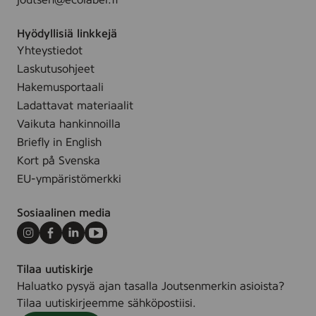
joutsen@ecolabel.fi
p
y
Hyödyllisiä linkkejä
y
Yhteystiedot
h
Laskutusohjeet
e
Hakemusportaali
Ladattavat materiaalit
Vaikuta hankinnoilla
Briefly in English
Kort på Svenska
EU-ympäristömerkki
Sosiaalinen media
Instagram
Facebook
LinkedIn
Youtube
Tilaa uutiskirje
Haluatko pysyä ajan tasalla Joutsenmerkin asioista?
Tilaa uutiskirjeemme sähköpostiisi.