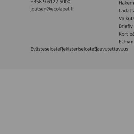
+358 9 6122 5000
Hakemu
joutsen@ecolabel.fi
Ladatt
Vaikut
Briefly
Kort p
EU-ymp
Evästeseloste
Rekisteriseloste
Saavutettavuus