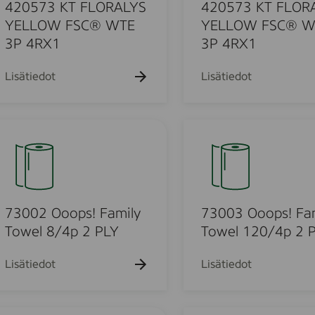
k
k
3
k
420573 KT FLORALYS
420573 KT FLOR
u
u
u
K
YELLOW FSC® WTE
YELLOW FSC® W
e
e
e
T
3P 4RX1
3P 4RX1
h
h
h
t
t
F
t
o
o
o
L
Lisätiedot
Lisätiedot
O
R
u
A
7
L
3
Y
0
S
o
0
Y
3
E
O
73002 Ooops! Family
73003 Ooops! Fa
u
L
o
Towel 8/4p 2 PLY
Towel 120/4p 2 
L
o
o
O
p
Lisätiedot
Lisätiedot
W
s
d
F
!
S
F
7