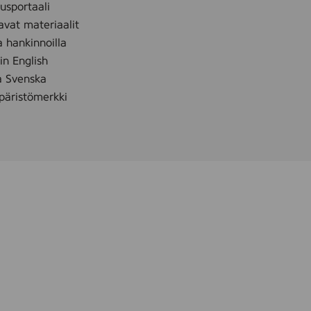
sportaali
avat materiaalit
a hankinnoilla
 in English
å Svenska
äristömerkki