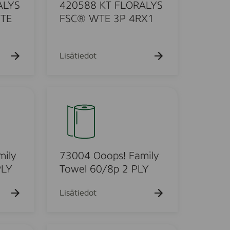
8
k
ALYS
420588 KT FLORALYS
u
K
TE
FSC® WTE 3P 4RX1
e
T
h
F
t
o
L
Lisätiedot
O
R
A
7
L
3
Y
0
S
0
F
4
S
O
mily
73004 Ooops! Family
C
o
PLY
Towel 60/8p 2 PLY
®
o
W
p
Lisätiedot
T
s
E
!
3
F
F