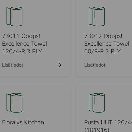
C
a
3
®
m
0
W
i
1
T
l
2
E
y
O
73011 Ooops!
73012 Ooops!
3
T
o
Excellence Towel
Excellence Towel
P
o
o
120/4-R 3 PLY
60/8-R 3 PLY
4
m
w
p
R
e
s
Lisätiedot
Lisätiedot
X
l
!
1
1
E
2
x
R
0
c
u
/
e
s
4
l
t
p
l
a
2
e
H
Floralys Kitchen
Rusta HHT 120/4
P
n
H
(101916)