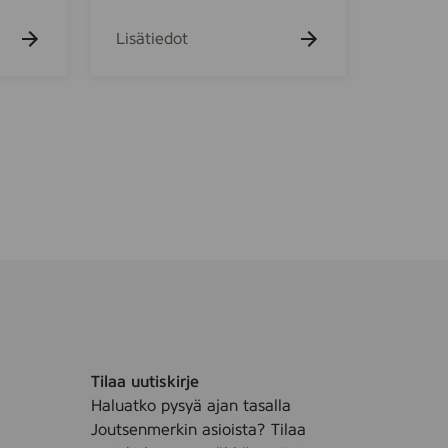
Y
r
k
Lisätiedot
K
i
t
c
h
e
n
Tilaa uutiskirje
Haluatko pysyä ajan tasalla
Joutsenmerkin asioista? Tilaa