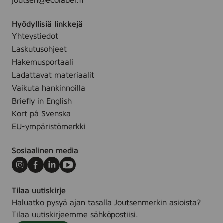
joutsen@ecolabel.fi
Hyödyllisiä linkkejä
Yhteystiedot
Laskutusohjeet
Hakemusportaali
Ladattavat materiaalit
Vaikuta hankinnoilla
Briefly in English
Kort på Svenska
EU-ympäristömerkki
Sosiaalinen media
Instagram
Facebook
LinkedIn
Youtube
Tilaa uutiskirje
Haluatko pysyä ajan tasalla Joutsenmerkin asioista?
Tilaa uutiskirjeemme sähköpostiisi.