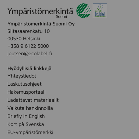
e
n
Ympäristömerkintä Suomi Oy
Siltasaarenkatu 10
00530 Helsinki
+358 9 6122 5000
joutsen@ecolabel.fi
Hyödyllisiä linkkejä
Yhteystiedot
Laskutusohjeet
Hakemusportaali
Ladattavat materiaalit
Vaikuta hankinnoilla
Briefly in English
Kort på Svenska
EU-ympäristömerkki