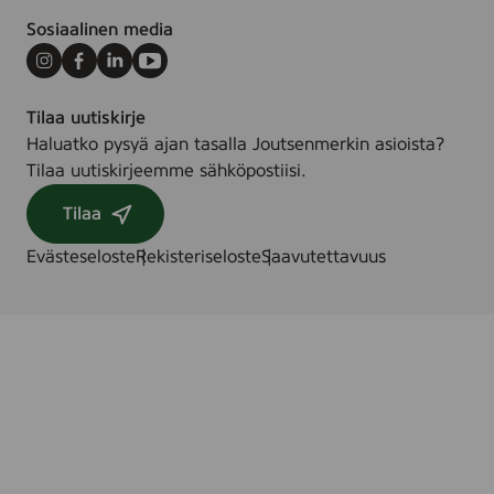
Sosiaalinen media
Instagram
Facebook
LinkedIn
Youtube
Tilaa uutiskirje
Haluatko pysyä ajan tasalla Joutsenmerkin asioista?
Tilaa uutiskirjeemme sähköpostiisi.
Tilaa
Evästeseloste
Rekisteriseloste
Saavutettavuus