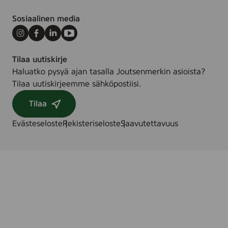
Sosiaalinen media
Instagram
Facebook
LinkedIn
Youtube
Tilaa uutiskirje
Haluatko pysyä ajan tasalla Joutsenmerkin asioista?
Tilaa uutiskirjeemme sähköpostiisi.
Tilaa
Evästeseloste
Rekisteriseloste
Saavutettavuus