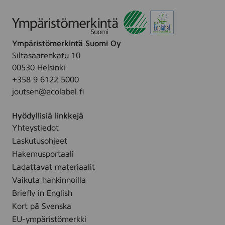
e
n
Ympäristömerkintä Suomi Oy
Siltasaarenkatu 10
00530 Helsinki
+358 9 6122 5000
joutsen@ecolabel.fi
Hyödyllisiä linkkejä
Yhteystiedot
Laskutusohjeet
Hakemusportaali
Ladattavat materiaalit
Vaikuta hankinnoilla
Briefly in English
Kort på Svenska
EU-ympäristömerkki