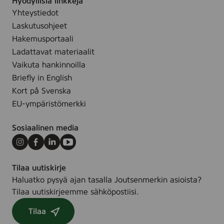
Hyödyllisiä linkkejä
Yhteystiedot
Laskutusohjeet
Hakemusportaali
Ladattavat materiaalit
Vaikuta hankinnoilla
Briefly in English
Kort på Svenska
EU-ympäristömerkki
Sosiaalinen media
Instagram
Facebook
LinkedIn
Youtube
Tilaa uutiskirje
Haluatko pysyä ajan tasalla Joutsenmerkin asioista?
Tilaa uutiskirjeemme sähköpostiisi.
Tilaa