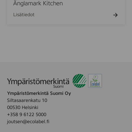
a
Änglamark Kitchen
a
m
p
Lisätiedot
a
e
r
r
k
i
K
k
i
u
t
v
c
i
h
o
e
i
n
t
u
Ympäristömerkintä Suomi Oy
4
Siltasaarenkatu 10
r
00530 Helsinki
l
+358 9 6122 5000
joutsen@ecolabel.fi