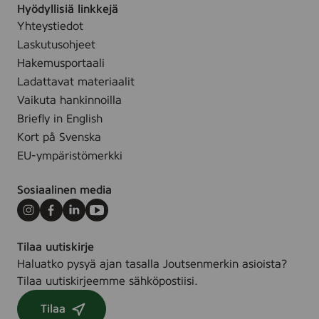
Hyödyllisiä linkkejä
Yhteystiedot
Laskutusohjeet
Hakemusportaali
Ladattavat materiaalit
Vaikuta hankinnoilla
Briefly in English
Kort på Svenska
EU-ympäristömerkki
Sosiaalinen media
Instagram
Facebook
LinkedIn
Youtube
Tilaa uutiskirje
Haluatko pysyä ajan tasalla Joutsenmerkin asioista?
Tilaa uutiskirjeemme sähköpostiisi.
Tilaa