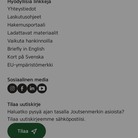
Hyödyllisiä linkkejä
Yhteystiedot
Laskutusohjeet
Hakemusportaali
Ladattavat materiaalit
Vaikuta hankinnoilla
Briefly in English
Kort på Svenska
EU-ympäristömerkki
Sosiaalinen media
Instagram
Facebook
LinkedIn
Youtube
Tilaa uutiskirje
Haluatko pysyä ajan tasalla Joutsenmerkin asioista?
Tilaa uutiskirjeemme sähköpostiisi.
Tilaa