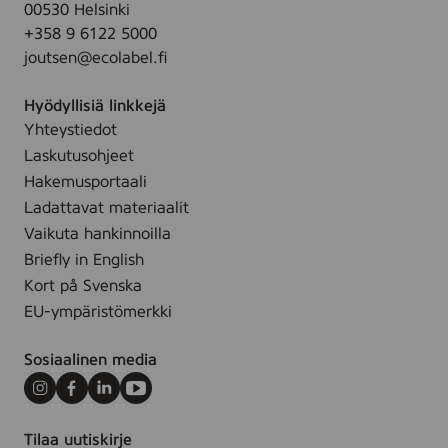
00530 Helsinki
+358 9 6122 5000
joutsen@ecolabel.fi
Hyödyllisiä linkkejä
Yhteystiedot
Laskutusohjeet
Hakemusportaali
Ladattavat materiaalit
Vaikuta hankinnoilla
Briefly in English
Kort på Svenska
EU-ympäristömerkki
Sosiaalinen media
Instagram
Facebook
LinkedIn
Youtube
Tilaa uutiskirje