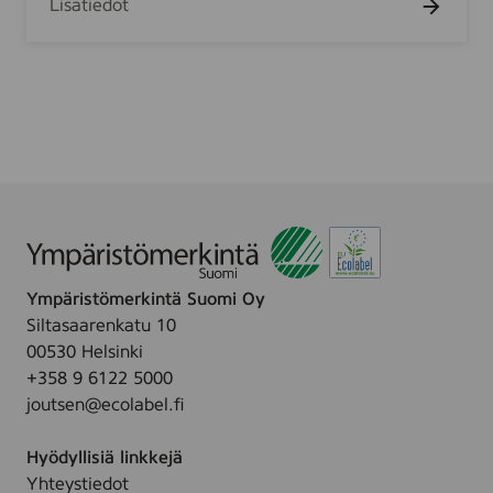
Lisätiedot
a
e
r
r
k
i
K
k
i
u
t
v
c
i
h
o
e
i
n
t
u
Ympäristömerkintä Suomi Oy
4
Siltasaarenkatu 10
r
00530 Helsinki
l
+358 9 6122 5000
joutsen@ecolabel.fi
Hyödyllisiä linkkejä
Yhteystiedot