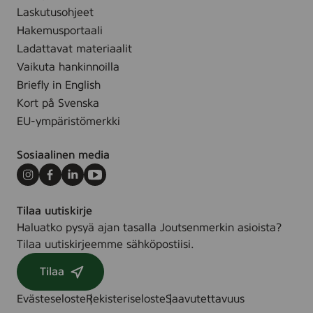
Laskutusohjeet
Hakemusportaali
Ladattavat materiaalit
Vaikuta hankinnoilla
Briefly in English
Kort på Svenska
EU-ympäristömerkki
Sosiaalinen media
Instagram
Facebook
LinkedIn
Youtube
Tilaa uutiskirje
Haluatko pysyä ajan tasalla Joutsenmerkin asioista?
Tilaa uutiskirjeemme sähköpostiisi.
Tilaa
Evästeseloste
Rekisteriseloste
Saavutettavuus