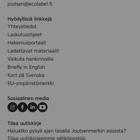
joutsen@ecolabel.fi
Hyödyllisiä linkkejä
Yhteystiedot
Laskutusohjeet
Hakemusportaali
Ladattavat materiaalit
Vaikuta hankinnoilla
Briefly in English
Kort på Svenska
EU-ympäristömerkki
Sosiaalinen media
Instagram
Facebook
LinkedIn
Youtube
Tilaa uutiskirje
Haluatko pysyä ajan tasalla Joutsenmerkin asioista?
Tilaa uutiskirjeemme sähköpostiisi.