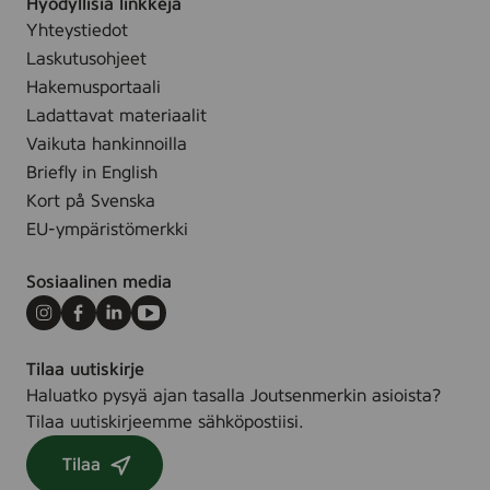
Hyödyllisiä linkkejä
Yhteystiedot
Laskutusohjeet
Hakemusportaali
Ladattavat materiaalit
Vaikuta hankinnoilla
Briefly in English
Kort på Svenska
EU-ympäristömerkki
Sosiaalinen media
Instagram
Facebook
LinkedIn
Youtube
Tilaa uutiskirje
Haluatko pysyä ajan tasalla Joutsenmerkin asioista?
Tilaa uutiskirjeemme sähköpostiisi.
Tilaa