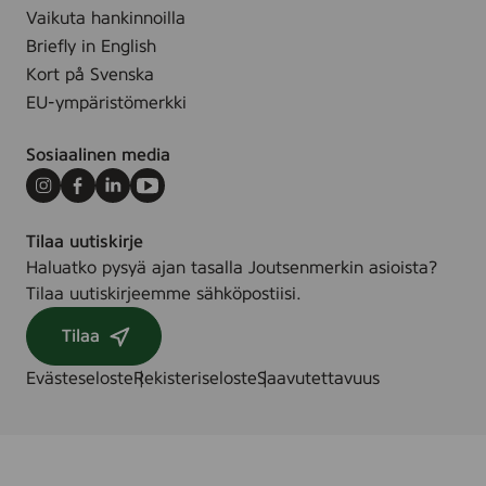
N
Vaikuta hankinnoilla
Briefly in English
Kort på Svenska
EU-ympäristömerkki
Sosiaalinen media
Instagram
Facebook
LinkedIn
Youtube
Tilaa uutiskirje
Haluatko pysyä ajan tasalla Joutsenmerkin asioista?
Tilaa uutiskirjeemme sähköpostiisi.
Tilaa
Evästeseloste
Rekisteriseloste
Saavutettavuus