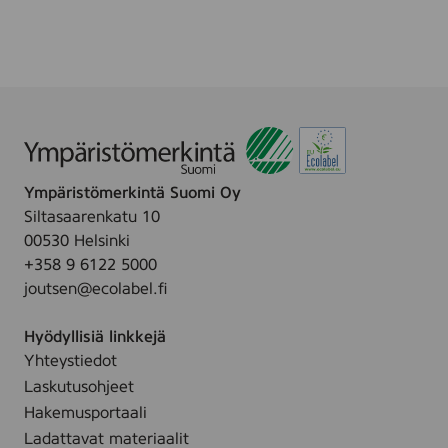
K
t
1
S
i
,
9
P
t
2
1
L
c
-
6
-
h
k
)
S
e
e
W
n
r
A
r
N
Ympäristömerkintä Suomi Oy
o
-
Siltasaarenkatu 10
k
P
00530 Helsinki
s
A
+358 9 6122 5000
i
L
joutsen@ecolabel.fi
n
L
e
E
Hyödyllisiä linkkejä
n
T
Yhteystiedot
-
Laskutusohjeet
S
Hakemusportaali
W
A
Ladattavat materiaalit