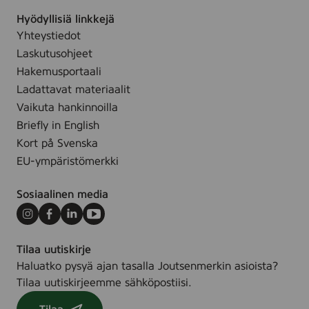
d
Hyödyllisiä linkkejä
p
Yhteystiedot
a
Laskutusohjeet
p
Hakemusportaali
e
Ladattavat materiaalit
r
Vaikuta hankinnoilla
Briefly in English
Kort på Svenska
EU-ympäristömerkki
Sosiaalinen media
Instagram
Facebook
LinkedIn
Youtube
Tilaa uutiskirje
Haluatko pysyä ajan tasalla Joutsenmerkin asioista?
Tilaa uutiskirjeemme sähköpostiisi.