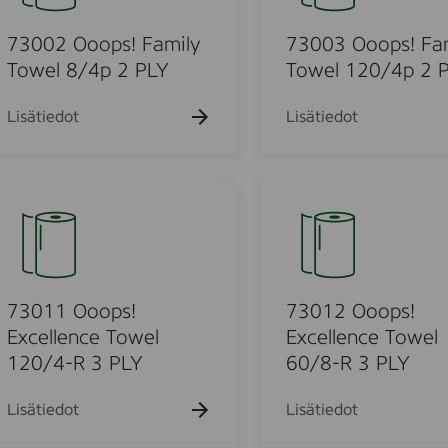
h
k
k
k
3
a
u
u
u
k
O
73002 Ooops! Family
73003 Ooops! Fa
e
e
e
u
h
h
h
o
Towel 8/4p 2 PLY
Towel 120/4p 2 
e
t
t
t
o
h
o
o
o
t
p
Lisätiedot
Lisätiedot
o
s
!
F
7
u
a
3
m
0
i
1
l
o
2
y
O
73011 Ooops!
73012 Ooops!
u
T
o
Excellence Towel
Excellence Towel
o
o
120/4-R 3 PLY
60/8-R 3 PLY
o
w
p
e
s
d
Lisätiedot
Lisätiedot
l
!