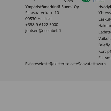
i
Ympäristömerkintä Suomi Oy
Hyödyll
t
Siltasaarenkatu 10
Yhteys
u
00530 Helsinki
Laskut
4
+358 9 6122 5000
Hakemu
r
joutsen@ecolabel.fi
Ladatt
l
Vaikut
Briefly
Kort p
EU-ymp
Evästeseloste
Rekisteriseloste
Saavutettavuus