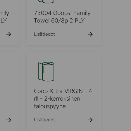
k
4
u
O
mily
73004 Ooops! Family
e
h
o
PLY
Towel 60/8p 2 PLY
t
o
o
p
Lisätiedot
s
!
F
C
a
o
m
o
i
p
l
X
y
-
Coop X-tra VIRGIN - 4
T
t
rll - 2-kerroksinen
o
r
talouspyyhe
w
a
e
V
Lisätiedot
l
I