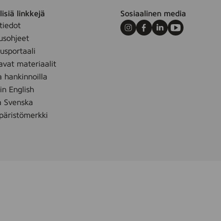
i
isiä linkkejä
Sosiaalinen media
t
tiedot
u
Instagram
Facebook
LinkedIn
Youtube
usohjeet
8
sportaali
r
avat materiaalit
l
a hankinnoilla
 in English
å Svenska
äristömerkki