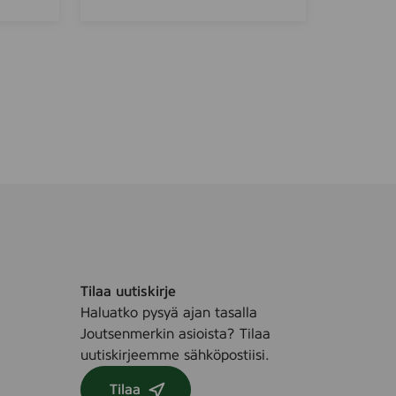
e
k
h
K
o
i
l
t
d
c
t
h
o
e
w
n
e
l
Tilaa uutiskirje
Haluatko pysyä ajan tasalla
Joutsenmerkin asioista? Tilaa
uutiskirjeemme sähköpostiisi.
Tilaa