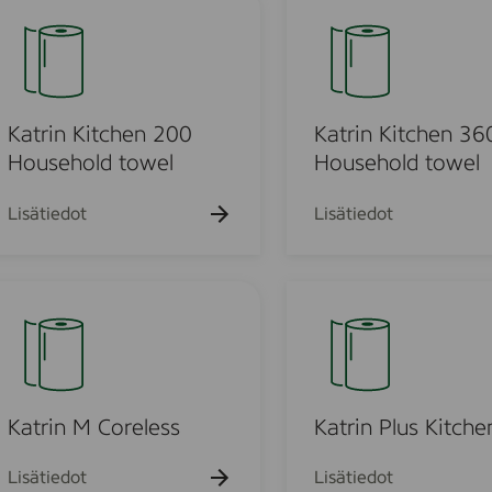
0
c
a
/
e
t
4
l
r
p
l
i
2
e
n
Katrin Kitchen 200
Katrin Kitchen 36
P
n
K
Household towel
Household towel
L
c
i
Y
m
e
t
Lisätiedot
Lisätiedot
T
c
o
h
w
e
K
e
n
a
l
3
t
6
6
r
0
0
i
/
H
n
Katrin M Coreless
Katrin Plus Kitche
8
o
P
-
u
l
Lisätiedot
Lisätiedot