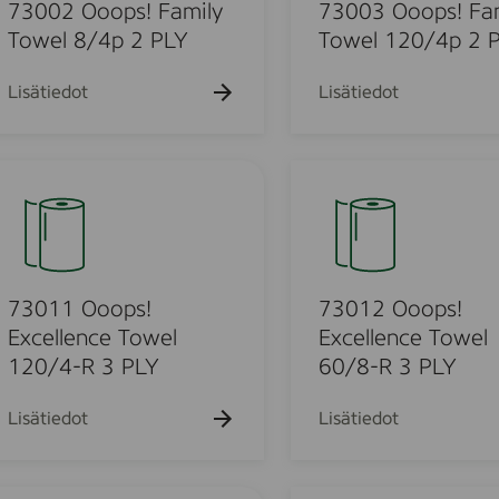
k
k
O
k
73002 Ooops! Family
73003 Ooops! Fa
u
u
u
o
Towel 8/4p 2 PLY
Towel 120/4p 2 
e
e
e
o
h
h
h
t
t
p
t
Lisätiedot
Lisätiedot
o
o
o
s
!
F
7
u
a
3
m
0
i
1
l
o
2
y
O
73011 Ooops!
73012 Ooops!
T
o
Excellence Towel
Excellence Towel
u
o
o
120/4-R 3 PLY
60/8-R 3 PLY
w
p
o
e
s
Lisätiedot
Lisätiedot
l
!
d
1
E
2
x
K