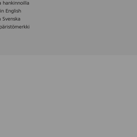
a hankinnoilla
 in English
å Svenska
äristömerkki