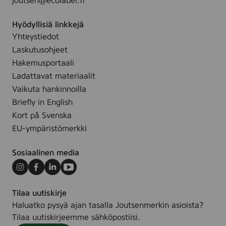
joutsen@ecolabel.fi
Hyödyllisiä linkkejä
Yhteystiedot
Laskutusohjeet
Hakemusportaali
Ladattavat materiaalit
Vaikuta hankinnoilla
Briefly in English
Kort på Svenska
EU-ympäristömerkki
Sosiaalinen media
Instagram
Facebook
LinkedIn
Youtube
Tilaa uutiskirje
Haluatko pysyä ajan tasalla Joutsenmerkin asioista?
Tilaa uutiskirjeemme sähköpostiisi.