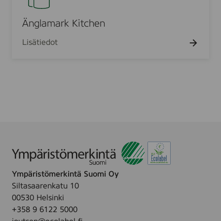
c
l
i
h
a
Änglamark Kitchen
n
e
m
e
n
Lisätiedot
a
n
r
t
k
a
K
l
i
o
t
u
c
s
h
p
e
y
n
y
h
Ympäristömerkintä Suomi Oy
e
Siltasaarenkatu 10
00530 Helsinki
+358 9 6122 5000