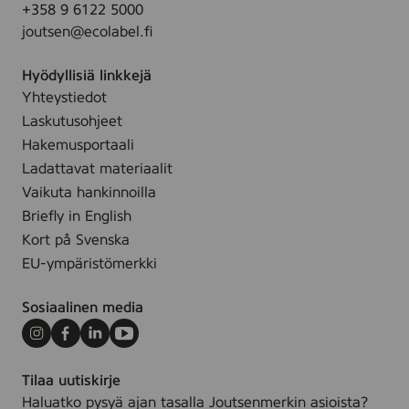
+358 9 6122 5000
l
joutsen@ecolabel.fi
*
Hyödyllisiä linkkejä
Yhteystiedot
Laskutusohjeet
Hakemusportaali
Ladattavat materiaalit
Vaikuta hankinnoilla
Briefly in English
Kort på Svenska
EU-ympäristömerkki
Sosiaalinen media
Instagram
Facebook
LinkedIn
Youtube
Tilaa uutiskirje
Haluatko pysyä ajan tasalla Joutsenmerkin asioista?