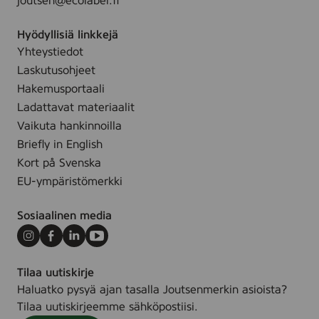
joutsen@ecolabel.fi
Hyödyllisiä linkkejä
Yhteystiedot
Laskutusohjeet
Hakemusportaali
Ladattavat materiaalit
Vaikuta hankinnoilla
Briefly in English
Kort på Svenska
EU-ympäristömerkki
Sosiaalinen media
Instagram
Facebook
LinkedIn
Youtube
Tilaa uutiskirje
Haluatko pysyä ajan tasalla Joutsenmerkin asioista?
Tilaa uutiskirjeemme sähköpostiisi.