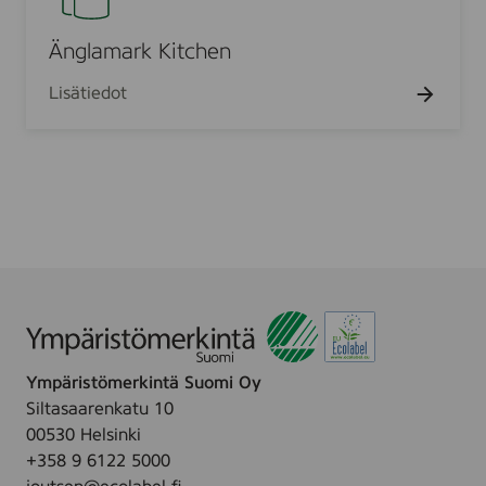
/
l
4
a
Änglamark Kitchen
-
m
p
Lisätiedot
a
(
r
1
k
0
K
1
i
9
t
1
c
6
h
)
e
n
Ympäristömerkintä Suomi Oy
Siltasaarenkatu 10
00530 Helsinki
+358 9 6122 5000