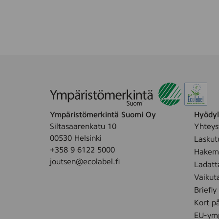
u
a
8
p
r
e
l
r
i
k
u
v
i
o
Ympäristömerkintä Suomi Oy
Hyödyll
i
Siltasaarenkatu 10
Yhteys
t
00530 Helsinki
Laskut
u
+358 9 6122 5000
Hakemu
4
joutsen@ecolabel.fi
Ladatt
r
Vaikut
l
Briefly
Kort p
EU-ymp