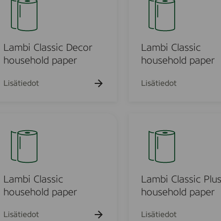
d
s
m
t
s
b
o
i
w
C
Lambi Classic Decor
Lambi Classic
e
l
household paper
household paper
l
a
s
Lisätiedot
Lisätiedot
m
s
i
c
L
h
a
o
m
u
b
s
i
e
C
Lambi Classic
Lambi Classic Plu
h
l
household paper
household paper
o
a
l
s
Lisätiedot
Lisätiedot