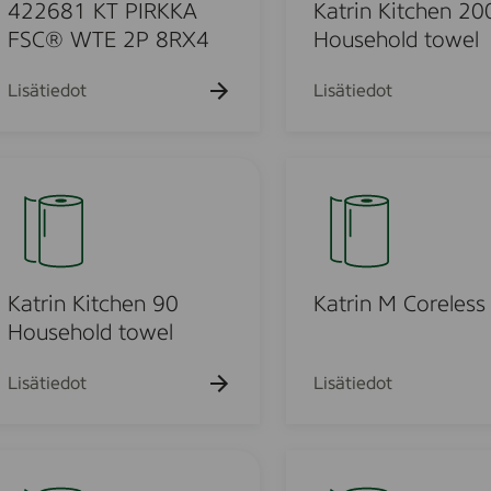
k
k
n
k
422681 KT PIRKKA
Katrin Kitchen 20
u
u
u
K
FSC® WTE 2P 8RX4
Household towel
e
e
e
i
h
h
h
t
t
t
t
Lisätiedot
Lisätiedot
o
o
o
c
h
e
K
u
n
a
2
t
0
r
0
o
i
H
n
Katrin Kitchen 90
Katrin M Coreless
o
M
Household towel
u
u
C
s
o
Lisätiedot
Lisätiedot
o
e
r
h
e
d
o
l
L
l
e
a