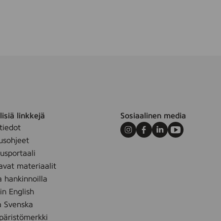
t
h
u
e
n
isiä linkkejä
Sosiaalinen media
tiedot
Instagram
Facebook
LinkedIn
Youtube
usohjeet
sportaali
avat materiaalit
a hankinnoilla
 in English
å Svenska
äristömerkki