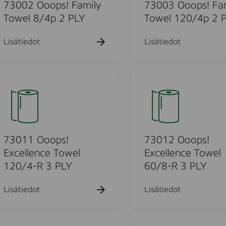
k
k
O
k
73002 Ooops! Family
73003 Ooops! Fa
u
u
u
o
Towel 8/4p 2 PLY
Towel 120/4p 2 
e
e
e
o
h
h
h
t
t
p
t
Lisätiedot
Lisätiedot
o
o
o
s
!
F
7
u
a
3
m
0
i
1
l
o
2
y
O
73011 Ooops!
73012 Ooops!
T
o
Excellence Towel
Excellence Towel
u
o
o
120/4-R 3 PLY
60/8-R 3 PLY
w
p
o
e
s
Lisätiedot
Lisätiedot
l
!
d
1
E
2
x
L