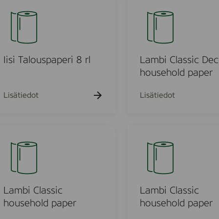
0
c
a
/
e
m
4
l
b
p
l
i
2
e
C
Iisi Talouspaperi 8 rl
Lambi Classic Dec
P
n
l
household paper
L
c
a
Y
m
e
s
Lisätiedot
Lisätiedot
T
s
o
i
w
c
L
e
D
a
l
e
m
6
c
b
0
o
i
/
r
C
Lambi Classic
Lambi Classic
8
h
l
household paper
household paper
-
o
a