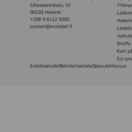
t
Siltasaarenkatu 10
Yhteys
u
00530 Helsinki
Laskut
4
+358 9 6122 5000
Hakemu
r
joutsen@ecolabel.fi
Ladatt
l
Vaikut
Briefly
Kort p
EU-ymp
Evästeseloste
Rekisteriseloste
Saavutettavuus