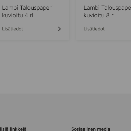
i
i
T
Lambi Talouspaperi
Lambi Talouspape
1
a
kuvioitu 4 rl
kuvioitu 8 rl
6
l
r
o
Lisätiedot
Lisätiedot
l
u
(
s
B
p
O
a
2
p
4
e
0
r
)
i
k
u
v
i
o
i
isiä linkkejä
Sosiaalinen media