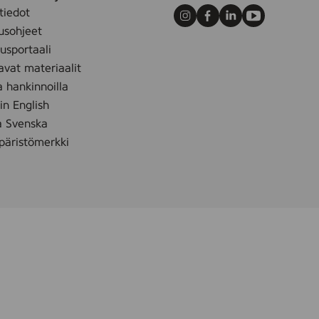
t
tiedot
u
Instagram
Facebook
LinkedIn
Youtube
usohjeet
8
sportaali
r
avat materiaalit
l
a hankinnoilla
 in English
å Svenska
äristömerkki