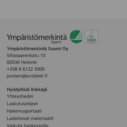
i
u
t
v
c
i
h
o
e
i
n
t
u
Ympäristömerkintä Suomi Oy
4
Siltasaarenkatu 10
r
00530 Helsinki
l
+358 9 6122 5000
joutsen@ecolabel.fi
Hyödyllisiä linkkejä
Yhteystiedot
Laskutusohjeet
Hakemusportaali
Ladattavat materiaalit
Vaikuta hankinnoilla