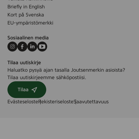
Briefly in English
Kort på Svenska
EU-ympäristömerkki
Sosiaalinen media
Instagram
Facebook
LinkedIn
Youtube
Tilaa uutiskirje
Haluatko pysyä ajan tasalla Joutsenmerkin asioista?
Tilaa uutiskirjeemme sähköpostiisi.
Tilaa
Evästeseloste
Rekisteriseloste
Saavutettavuus