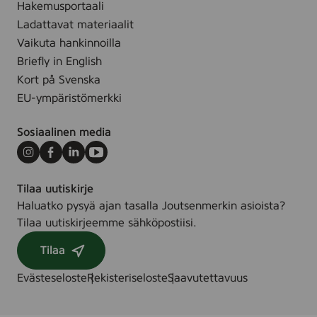
Hakemusportaali
Ladattavat materiaalit
Vaikuta hankinnoilla
Briefly in English
Kort på Svenska
EU-ympäristömerkki
Sosiaalinen media
Instagram
Facebook
LinkedIn
Youtube
Tilaa uutiskirje
Haluatko pysyä ajan tasalla Joutsenmerkin asioista?
Tilaa uutiskirjeemme sähköpostiisi.
Tilaa
Evästeseloste
Rekisteriseloste
Saavutettavuus