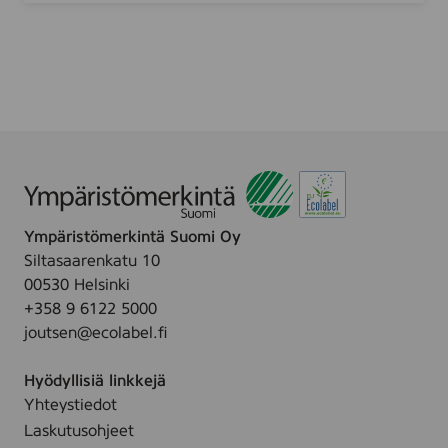
1
k
0
K
1
i
9
t
1
c
6
h
)
e
n
Ympäristömerkintä Suomi Oy
Siltasaarenkatu 10
00530 Helsinki
+358 9 6122 5000
joutsen@ecolabel.fi
Hyödyllisiä linkkejä
Yhteystiedot
Laskutusohjeet