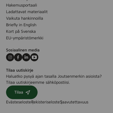
Hakemusportaali
Ladattavat materiaalit
Vaikuta hankinnoilla
Briefly in English
Kort på Svenska
EU-ympäristömerkki
Sosiaalinen media
Instagram
Facebook
LinkedIn
Youtube
Tilaa uutiskirje
Haluatko pysyä ajan tasalla Joutsenmerkin asioista?
Tilaa uutiskirjeemme sähköpostiisi.
Tilaa
Evästeseloste
Rekisteriseloste
Saavutettavuus