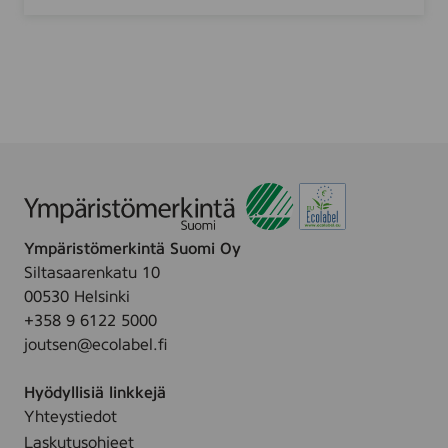
r
1
k
0
K
1
i
9
t
1
c
6
h
)
e
n
Ympäristömerkintä Suomi Oy
Siltasaarenkatu 10
00530 Helsinki
+358 9 6122 5000
joutsen@ecolabel.fi
Hyödyllisiä linkkejä
Yhteystiedot
Laskutusohjeet