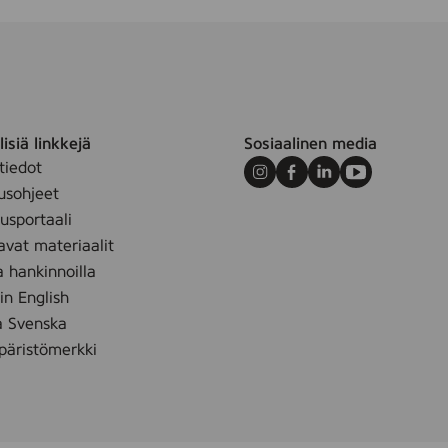
isiä linkkejä
Sosiaalinen media
tiedot
Instagram
Facebook
LinkedIn
Youtube
usohjeet
sportaali
avat materiaalit
a hankinnoilla
 in English
å Svenska
äristömerkki