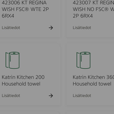
k
k
7
k
423006 KT REGINA
423007 KT REGI
u
u
u
K
WISH FSC® WTE 2P
WISH NO FSC® 
e
e
e
T
6RX4
2P 6RX4
h
h
h
t
t
R
t
o
o
o
E
Lisätiedot
Lisätiedot
G
I
u
N
K
A
a
W
t
I
o
r
S
i
H
n
Katrin Kitchen 200
Katrin Kitchen 36
u
N
K
Household towel
Household towel
O
i
o
F
t
Lisätiedot
Lisätiedot
S
c
d
C
h
®
e
K