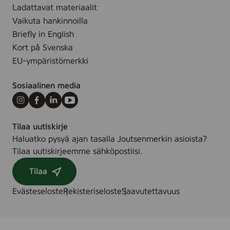
r
Ladattavat materiaalit
l
Vaikuta hankinnoilla
*
Briefly in English
Kort på Svenska
EU-ympäristömerkki
Sosiaalinen media
Instagram
Facebook
LinkedIn
Youtube
Tilaa uutiskirje
Haluatko pysyä ajan tasalla Joutsenmerkin asioista?
Tilaa uutiskirjeemme sähköpostiisi.
Tilaa
Evästeseloste
Rekisteriseloste
Saavutettavuus