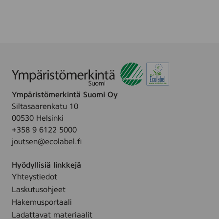
u
v
r
p
i
a
a
a
o
v
p
a
i
s
e
t
i
r
v
u
u
i
4
k
r
u
Ympäristömerkintä Suomi Oy
l
v
Siltasaarenkatu 10
i
00530 Helsinki
o
+358 9 6122 5000
i
joutsen@ecolabel.fi
t
u
Hyödyllisiä linkkejä
4
Yhteystiedot
r
Laskutusohjeet
l
Hakemusportaali
Ladattavat materiaalit