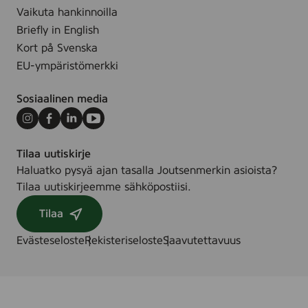
Vaikuta hankinnoilla
Briefly in English
Kort på Svenska
EU-ympäristömerkki
Sosiaalinen media
Instagram
Facebook
LinkedIn
Youtube
Tilaa uutiskirje
Haluatko pysyä ajan tasalla Joutsenmerkin asioista?
Tilaa uutiskirjeemme sähköpostiisi.
Tilaa
Evästeseloste
Rekisteriseloste
Saavutettavuus