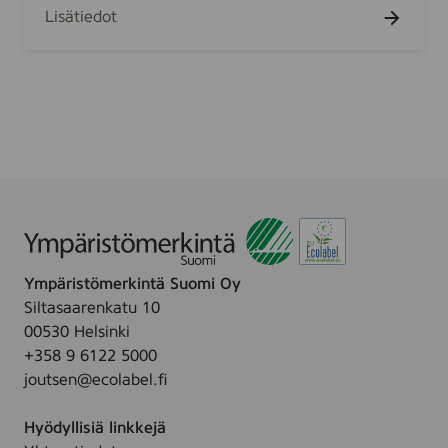
h
Lisätiedot
a
e
r
n
k
7
K
5
i
t
c
h
e
n
Ympäristömerkintä Suomi Oy
Siltasaarenkatu 10
00530 Helsinki
+358 9 6122 5000
joutsen@ecolabel.fi
Hyödyllisiä linkkejä