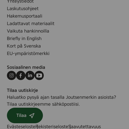
Yhteystiedot
Laskutusohjeet
Hakemusportaali
Ladattavat materiaalit
Vaikuta hankinnoilla
Briefly in English
Kort på Svenska
EU-ympäristömerkki
Sosiaalinen media
Instagram
Facebook
LinkedIn
Youtube
Tilaa uutiskirje
Haluatko pysyä ajan tasalla Joutsenmerkin asioista?
Tilaa uutiskirjeemme sähköpostiisi.
Tilaa
Evästeseloste
Rekisteriseloste
Saavutettavuus