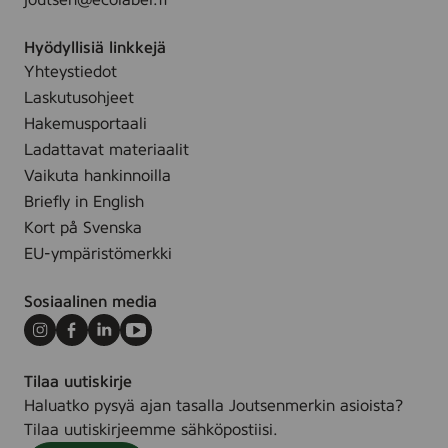
joutsen@ecolabel.fi
p
y
Hyödyllisiä linkkejä
y
Yhteystiedot
h
Laskutusohjeet
e
Hakemusportaali
Ladattavat materiaalit
Vaikuta hankinnoilla
Briefly in English
Kort på Svenska
EU-ympäristömerkki
Sosiaalinen media
Instagram
Facebook
LinkedIn
Youtube
Tilaa uutiskirje
Haluatko pysyä ajan tasalla Joutsenmerkin asioista?
Tilaa uutiskirjeemme sähköpostiisi.