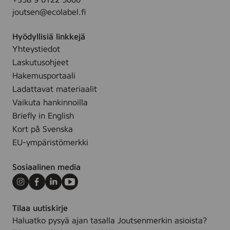
+358 9 6122 5000
joutsen@ecolabel.fi
Hyödyllisiä linkkejä
Yhteystiedot
Laskutusohjeet
Hakemusportaali
Ladattavat materiaalit
Vaikuta hankinnoilla
Briefly in English
Kort på Svenska
EU-ympäristömerkki
Sosiaalinen media
Instagram
Facebook
LinkedIn
Youtube
Tilaa uutiskirje
Haluatko pysyä ajan tasalla Joutsenmerkin asioista?