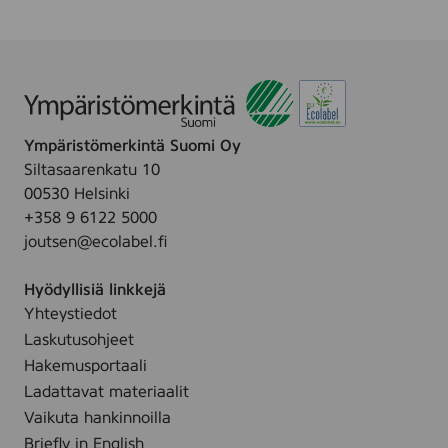
t
l
c
i
h
a
e
r
n
k
k
Ympäristömerkintä Suomi Oy
i
Siltasaarenkatu 10
4
00530 Helsinki
r
+358 9 6122 5000
l
joutsen@ecolabel.fi
*
Hyödyllisiä linkkejä
Yhteystiedot
Laskutusohjeet
Hakemusportaali
Ladattavat materiaalit
Vaikuta hankinnoilla
Briefly in English