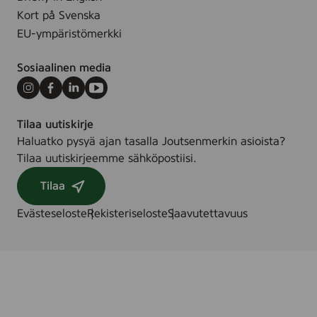
Kort på Svenska
EU-ympäristömerkki
Sosiaalinen media
Instagram
Facebook
LinkedIn
Youtube
Tilaa uutiskirje
Haluatko pysyä ajan tasalla Joutsenmerkin asioista?
Tilaa uutiskirjeemme sähköpostiisi.
Tilaa
Evästeseloste
Rekisteriseloste
Saavutettavuus