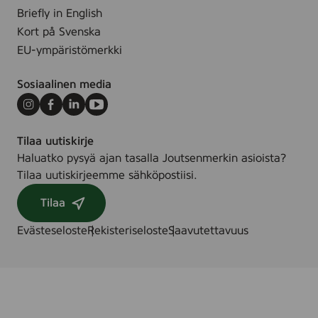
Briefly in English
Kort på Svenska
EU-ympäristömerkki
Sosiaalinen media
Instagram
Facebook
LinkedIn
Youtube
Tilaa uutiskirje
Haluatko pysyä ajan tasalla Joutsenmerkin asioista?
Tilaa uutiskirjeemme sähköpostiisi.
Tilaa
Evästeseloste
Rekisteriseloste
Saavutettavuus