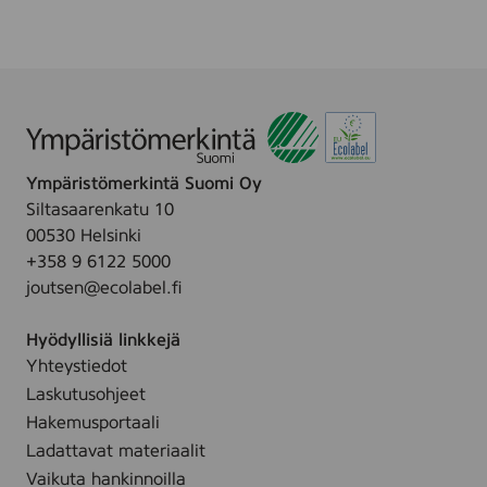
i
o
t
l
c
i
h
a
e
r
n
k
k
Ympäristömerkintä Suomi Oy
i
Siltasaarenkatu 10
4
00530 Helsinki
r
+358 9 6122 5000
l
joutsen@ecolabel.fi
*
Hyödyllisiä linkkejä
Yhteystiedot
Laskutusohjeet
Hakemusportaali
Ladattavat materiaalit
Vaikuta hankinnoilla