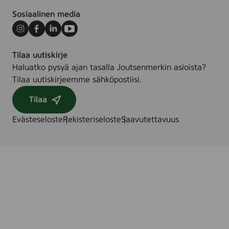
Sosiaalinen media
Instagram
Facebook
LinkedIn
Youtube
Tilaa uutiskirje
Haluatko pysyä ajan tasalla Joutsenmerkin asioista?
Tilaa uutiskirjeemme sähköpostiisi.
Tilaa
Evästeseloste
Rekisteriseloste
Saavutettavuus