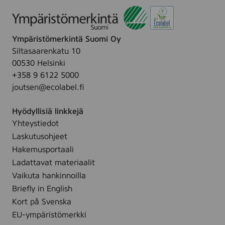
e
r
n
k
k
Ympäristömerkintä Suomi Oy
i
Siltasaarenkatu 10
4
00530 Helsinki
r
+358 9 6122 5000
l
joutsen@ecolabel.fi
*
Hyödyllisiä linkkejä
Yhteystiedot
Laskutusohjeet
Hakemusportaali
Ladattavat materiaalit
Vaikuta hankinnoilla
Briefly in English
Kort på Svenska
EU-ympäristömerkki