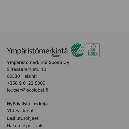
k
p
r
K
u
l
i
o
t
l
c
i
h
a
e
r
n
k
k
Ympäristömerkintä Suomi Oy
i
Siltasaarenkatu 10
4
00530 Helsinki
r
+358 9 6122 5000
l
joutsen@ecolabel.fi
*
Hyödyllisiä linkkejä
Yhteystiedot
Laskutusohjeet
Hakemusportaali