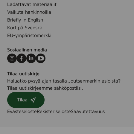
Ladattavat materiaalit
Vaikuta hankinnoilla
Briefly in English
Kort på Svenska
EU-ympäristömerkki
Sosiaalinen media
Instagram
Facebook
LinkedIn
Youtube
Tilaa uutiskirje
Haluatko pysyä ajan tasalla Joutsenmerkin asioista?
Tilaa uutiskirjeemme sähköpostiisi.
Tilaa
Evästeseloste
Rekisteriseloste
Saavutettavuus