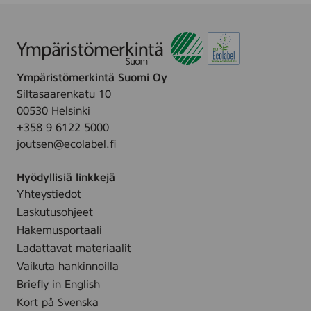
6
n
L
h
)
e
E
e
n
T
n
-
S
Ympäristömerkintä Suomi Oy
W
Siltasaarenkatu 10
A
00530 Helsinki
N
+358 9 6122 5000
joutsen@ecolabel.fi
Hyödyllisiä linkkejä
Yhteystiedot
Laskutusohjeet
Hakemusportaali
Ladattavat materiaalit
Vaikuta hankinnoilla
Briefly in English
Kort på Svenska