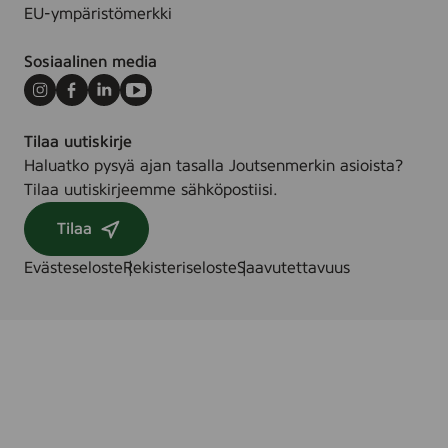
EU-ympäristömerkki
Sosiaalinen media
Instagram
Facebook
LinkedIn
Youtube
Tilaa uutiskirje
Haluatko pysyä ajan tasalla Joutsenmerkin asioista?
Tilaa uutiskirjeemme sähköpostiisi.
Tilaa
Evästeseloste
Rekisteriseloste
Saavutettavuus