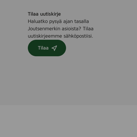
r
o
Tilaa uutiskirje
k
Haluatko pysyä ajan tasalla
s
Joutsenmerkin asioista? Tilaa
i
uutiskirjeemme sähköpostiisi.
n
e
Tilaa
n
-
S
W
A
N