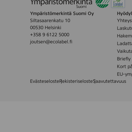
Ympäristömerkintä Suomi Oy
Hyödyll
Siltasaarenkatu 10
Yhteys
00530 Helsinki
Laskut
+358 9 6122 5000
Hakemu
joutsen@ecolabel.fi
Ladatt
Vaikut
Briefly
Kort p
EU-ymp
Evästeseloste
Rekisteriseloste
Saavutettavuus