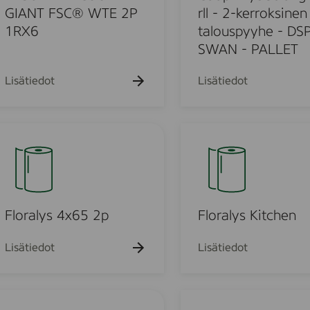
P
T
y
GIANT FSC® WTE 2P
rll - 2-kerroksinen
4
R
&
1RX6
talouspyyhe - DSP
R
O
S
SWAN - PALLET
X
N
t
8
G
r
Lisätiedot
Lisätiedot
F
o
S
n
C
g
F
®
-
l
W
4
o
T
r
r
E
l
a
3
l
l
Floralys 4x65 2p
Floralys Kitchen
P
-
y
4
2
s
Lisätiedot
Lisätiedot
R
-
K
X
k
i
1
e
t
Ä
r