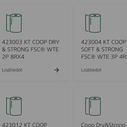
C
D
4
®
R
2
W
Y
3
T
&
0
E
S
0
3
T
4
423003 KT COOP DRY
423004 KT COOP
P
R
K
& STRONG FSC® WTE
SOFT & STRONG
4
m
O
T
2P 8RX4
FSC® WTE 3P 4R
R
N
C
X
G
O
Lisätiedot
Lisätiedot
1
F
O
S
P
C
S
C
®
O
o
W
F
o
T
T
p
E
&
D
2
S
r
423012 KT COOP
Coop Dry&Strong 