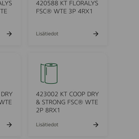
k
8
ALYS
420588 KT FLORALYS
u
K
TE
FSC® WTE 3P 4RX1
e
T
h
t
F
o
L
Lisätiedot
O
R
A
4
L
2
Y
3
S
0
F
0
S
2
 DRY
423002 KT COOP DRY
C
K
 WTE
& STRONG FSC® WTE
®
T
2P 8RX1
W
C
T
O
Lisätiedot
E
O
3
P