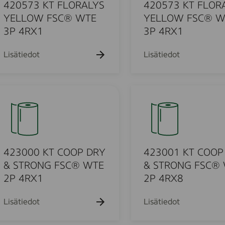
k
k
3
k
420573 KT FLORALYS
420573 KT FLOR
u
u
u
K
YELLOW FSC® WTE
YELLOW FSC® W
e
e
e
T
3P 4RX1
3P 4RX1
h
h
h
t
t
F
t
o
o
o
L
Lisätiedot
Lisätiedot
O
R
u
A
4
L
2
Y
3
S
o
0
Y
0
E
1
423000 KT COOP DRY
423001 KT COOP
u
L
K
& STRONG FSC® WTE
& STRONG FSC®
L
T
2P 4RX1
2P 4RX8
o
O
C
W
O
Lisätiedot
Lisätiedot
d
F
O
S
P