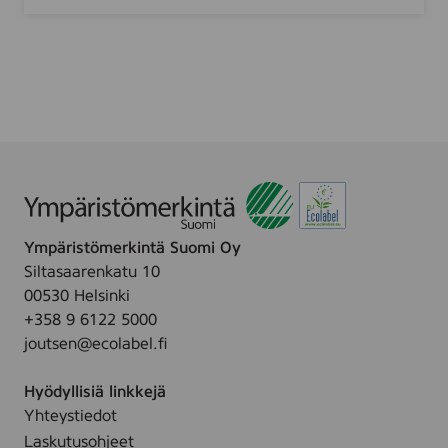
r
r
k
i
K
4
i
r
t
l
c
h
e
n
Ympäristömerkintä Suomi Oy
Siltasaarenkatu 10
00530 Helsinki
+358 9 6122 5000
joutsen@ecolabel.fi
Hyödyllisiä linkkejä
Yhteystiedot
Laskutusohjeet