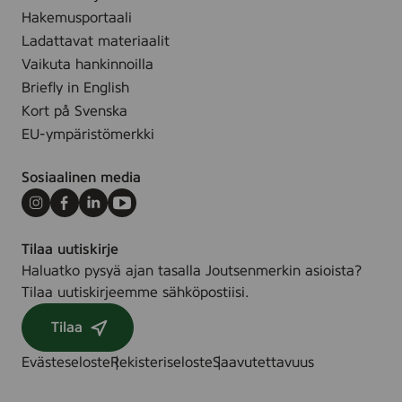
Hakemusportaali
Ladattavat materiaalit
Vaikuta hankinnoilla
Briefly in English
Kort på Svenska
EU-ympäristömerkki
Sosiaalinen media
Instagram
Facebook
LinkedIn
Youtube
Tilaa uutiskirje
Haluatko pysyä ajan tasalla Joutsenmerkin asioista?
Tilaa uutiskirjeemme sähköpostiisi.
Tilaa
Evästeseloste
Rekisteriseloste
Saavutettavuus