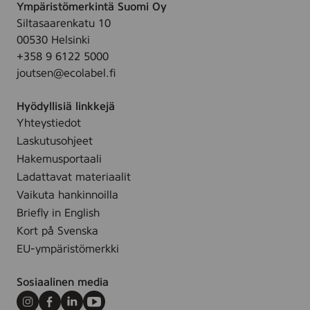
Ympäristömerkintä Suomi Oy
i
Siltasaarenkatu 10
4
00530 Helsinki
r
+358 9 6122 5000
l
joutsen@ecolabel.fi
*
Hyödyllisiä linkkejä
Yhteystiedot
Laskutusohjeet
Hakemusportaali
Ladattavat materiaalit
Vaikuta hankinnoilla
Briefly in English
Kort på Svenska
EU-ympäristömerkki
Sosiaalinen media
Instagram
Facebook
LinkedIn
Youtube