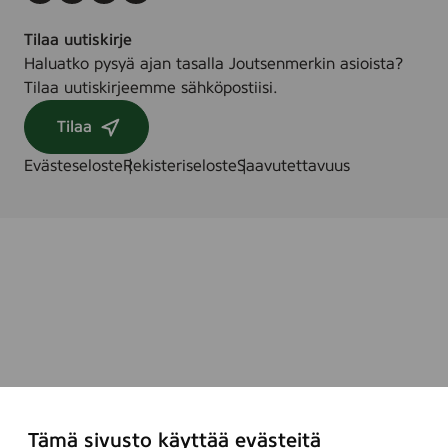
Tilaa uutiskirje
Haluatko pysyä ajan tasalla Joutsenmerkin asioista?
Tilaa uutiskirjeemme sähköpostiisi.
Tilaa
Evästeseloste
Rekisteriseloste
Saavutettavuus
Tämä sivusto käyttää evästeitä