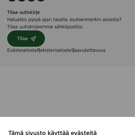
Tilaa uutiskirje
Haluatko pysyä ajan tasalla Joutsenmerkin asioista?
Tilaa uutiskirjeemme sähköpostiisi.
Tilaa
Evästeseloste
Rekisteriseloste
Saavutettavuus
Tämä sivusto käyttää evästeitä