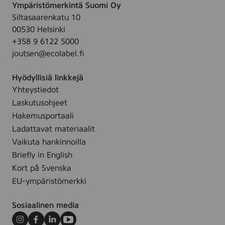
Ympäristömerkintä Suomi Oy
i
Siltasaarenkatu 10
4
00530 Helsinki
r
+358 9 6122 5000
l
joutsen@ecolabel.fi
*
Hyödyllisiä linkkejä
Yhteystiedot
Laskutusohjeet
Hakemusportaali
Ladattavat materiaalit
Vaikuta hankinnoilla
Briefly in English
Kort på Svenska
EU-ympäristömerkki
Sosiaalinen media
Instagram
Facebook
LinkedIn
Youtube