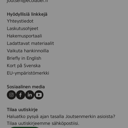
joutsen@ecolabel.fi
Hyödyllisiä linkkejä
Yhteystiedot
Laskutusohjeet
Hakemusportaali
Ladattavat materiaalit
Vaikuta hankinnoilla
Briefly in English
Kort på Svenska
EU-ympäristömerkki
Sosiaalinen media
Instagram
Facebook
LinkedIn
Youtube
Tilaa uutiskirje
Haluatko pysyä ajan tasalla Joutsenmerkin asioista?
Tilaa uutiskirjeemme sähköpostiisi.