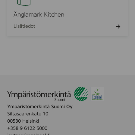
/
i
l
4
o
a
Änglamark Kitchen
-
i
m
p
t
Lisätiedot
a
(
u
r
1
8
k
0
r
K
1
l
i
9
t
1
c
6
h
)
e
n
Ympäristömerkintä Suomi Oy
Siltasaarenkatu 10
00530 Helsinki
+358 9 6122 5000