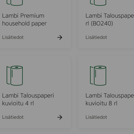
b
p
s
i
a
e
T
Lambi Premium
Lambi Talouspape
p
h
a
household paper
rl (BO240)
e
o
l
r
l
o
Lisätiedot
Lisätiedot
d
u
p
s
a
p
L
p
a
a
e
p
m
r
e
b
r
i
i
T
Lambi Talouspaperi
Lambi Talouspape
1
a
kuvioitu 4 rl
kuvioitu 8 rl
6
l
r
o
Lisätiedot
Lisätiedot
l
u
(
s