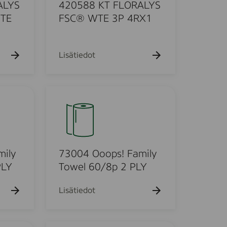
8
k
ALYS
420588 KT FLORALYS
u
K
TE
FSC® WTE 3P 4RX1
e
T
h
F
t
o
L
Lisätiedot
O
R
A
7
L
3
Y
0
S
0
F
4
S
O
mily
73004 Ooops! Family
C
o
PLY
Towel 60/8p 2 PLY
®
o
W
p
Lisätiedot
T
s
E
!
3
F
F