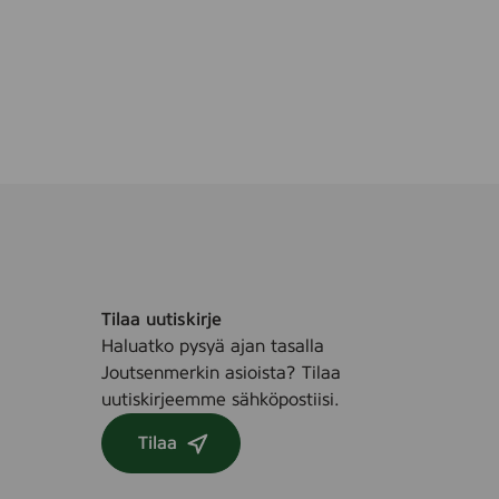
i
t
t
c
u
h
4
e
r
n
l
Tilaa uutiskirje
Haluatko pysyä ajan tasalla
Joutsenmerkin asioista? Tilaa
uutiskirjeemme sähköpostiisi.
Tilaa