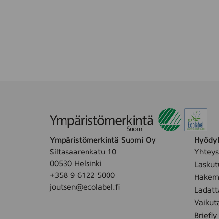
a
p
p
a
e
p
r
e
r
i
k
u
v
i
o
i
Ympäristömerkintä Suomi Oy
Hyödyll
t
Siltasaarenkatu 10
Yhteys
u
00530 Helsinki
Laskut
4
+358 9 6122 5000
Hakemu
r
joutsen@ecolabel.fi
Ladatt
l
Vaikut
Briefly