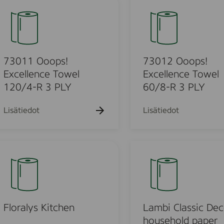
C
a
3
®
m
0
W
i
1
T
l
2
E
y
O
73011 Ooops!
73012 Ooops!
3
T
o
Excellence Towel
Excellence Towel
P
o
o
120/4-R 3 PLY
60/8-R 3 PLY
4
m
w
p
R
e
s
Lisätiedot
Lisätiedot
X
l
!
1
1
E
2
x
L
0
c
a
/
e
m
4
l
b
p
l
i
2
e
C
Floralys Kitchen
Lambi Classic Dec
P
n
l
household paper