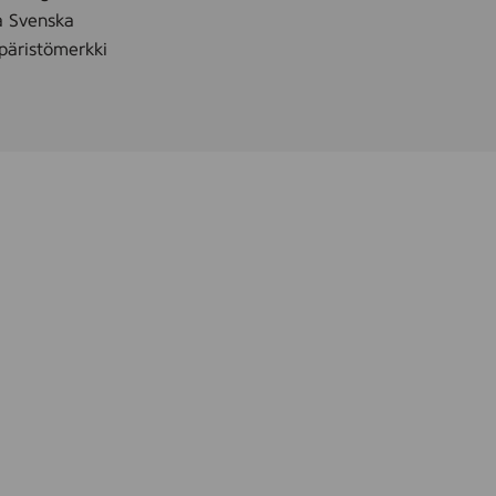
å Svenska
äristömerkki