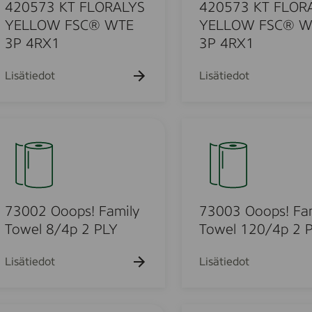
k
k
3
k
420573 KT FLORALYS
420573 KT FLOR
u
u
u
K
YELLOW FSC® WTE
YELLOW FSC® W
e
e
e
T
3P 4RX1
3P 4RX1
h
h
h
t
t
F
t
o
o
o
L
Lisätiedot
Lisätiedot
O
R
u
A
7
L
3
Y
0
S
o
0
Y
3
E
O
73002 Ooops! Family
73003 Ooops! Fa
u
L
o
Towel 8/4p 2 PLY
Towel 120/4p 2 
L
o
o
O
p
Lisätiedot
Lisätiedot
W
s
d
F
!
S
F
7