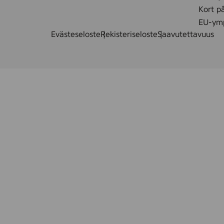
Kort p
EU-ymp
Evästeseloste
Rekisteriseloste
Saavutettavuus