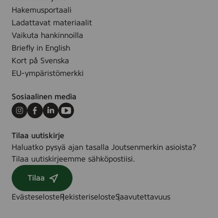
Hakemusportaali
Ladattavat materiaalit
Vaikuta hankinnoilla
Briefly in English
Kort på Svenska
EU-ympäristömerkki
Sosiaalinen media
Instagram
Facebook
LinkedIn
Youtube
Tilaa uutiskirje
Haluatko pysyä ajan tasalla Joutsenmerkin asioista?
Tilaa uutiskirjeemme sähköpostiisi.
Tilaa
Evästeseloste
Rekisteriseloste
Saavutettavuus