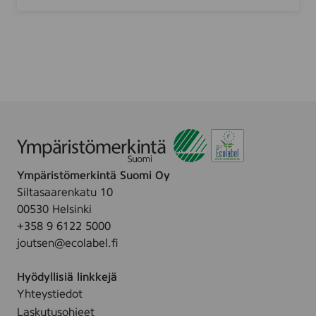
r
n
k
7
K
5
i
t
c
h
e
n
Ympäristömerkintä Suomi Oy
Siltasaarenkatu 10
00530 Helsinki
+358 9 6122 5000
joutsen@ecolabel.fi
Hyödyllisiä linkkejä
Yhteystiedot
Laskutusohjeet