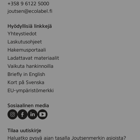
+358 9 6122 5000
l
joutsen@ecolabel.fi
*
Hyödyllisiä linkkejä
Yhteystiedot
Laskutusohjeet
Hakemusportaali
Ladattavat materiaalit
Vaikuta hankinnoilla
Briefly in English
Kort på Svenska
EU-ympäristömerkki
Sosiaalinen media
Instagram
Facebook
LinkedIn
Youtube
Tilaa uutiskirje
Haluatko pysyä ajan tasalla Joutsenmerkin asioista?